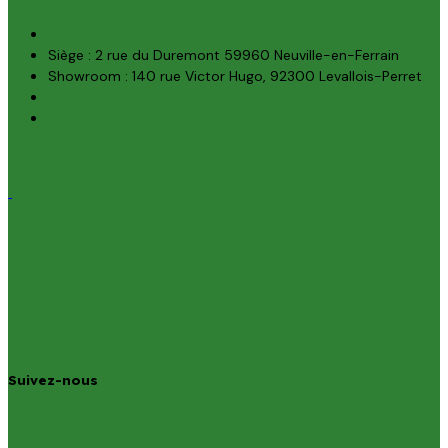
Siège : 2 rue du Duremont 59960 Neuville-en-Ferrain
Showroom : 140 rue Victor Hugo, 92300 Levallois-Perret
Suivez-nous