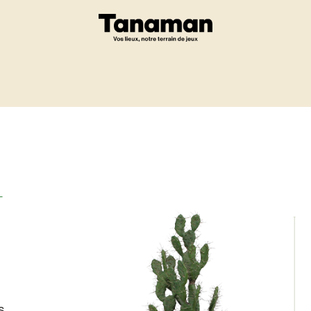
Eshop
Un projet ?
-
s