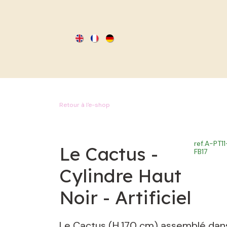
SE RENDRE AU CONTENU
Retour à l'e-shop
ref.
A-PT11
Le Cactus -
FB17
Cylindre Haut
Noir - Artificiel
Le Cactus (H.170 cm) assemblé dan