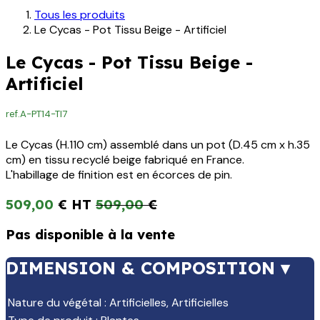
Tous les produits
Le Cycas - Pot Tissu Beige - Artificiel
Le Cycas - Pot Tissu Beige -
Artificiel
ref.
A-PT14-TI7
Le Cycas (H.110 cm) assemblé dans un pot (D.45 cm x h.35
cm) en tissu recyclé beige fabriqué en France.
L'habillage de finition est en écorces de pin.
509,00
€
509,00
€
Pas disponible à la vente
DIMENSION & COMPOSITION ▾
Nature du végétal
:
Artificielles
,
Artificielles