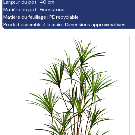
Largeur du pot
:
40 cm
Matière du pot
:
Ficonstone
Matière du feuillage
:
PE recyclable
Produit assemblé à la main
:
Dimensions approximatives