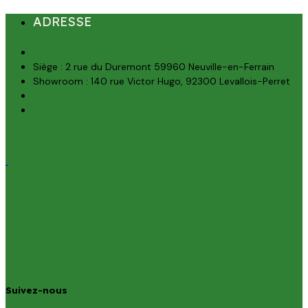
ADRESSE
Siège : 2 rue du Duremont 59960 Neuville-en-Ferrain
Showroom : 140 rue Victor Hugo, 92300 Levallois-Perret
Suivez-nous