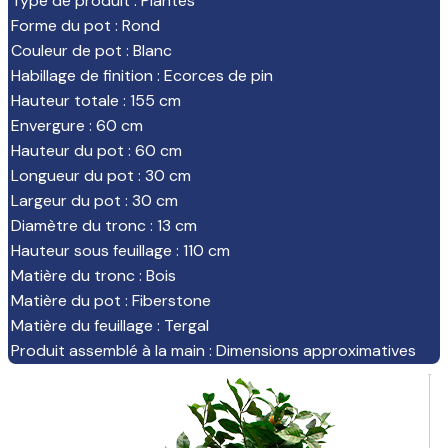
Type de produit
:
Plantes
Forme du pot
:
Rond
Couleur de pot
:
Blanc
Habillage de finition
:
Ecorces de pin
Hauteur totale
:
155 cm
Envergure
:
60 cm
Hauteur du pot
:
60 cm
Longueur du pot
:
30 cm
Largeur du pot
:
30 cm
Diamètre du tronc
:
13 cm
Hauteur sous feuillage
:
110 cm
Matière du tronc
:
Bois
Matière du pot
:
Fiberstone
Matière du feuillage
:
Tergal
Produit assemblé à la main
:
Dimensions approximatives