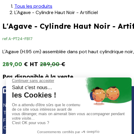
Tous les produits
L'Agave - Cylindre Haut Noir - Artificiel
L'Agave - Cylindre Haut Noir - Artif
ref.
A-PT24-FB17
L'Agave (H.95 cm) assemblée dans pot haut cylindrique noir, 
289,00
€
289,00
€
Pas disponible à la vente
DIMENSION & COMPOSITION ▾
Nature du végétal
:
Artificielles
Type de produit
:
Plantes
Forme du pot
:
Rond
Couleur de pot
:
Noir