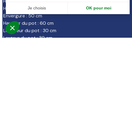
Habillage de finition
:
Ecorces de pin
Hauteur totale
:
95 cm
Envergure
:
50 cm
Hauteur du pot
:
60 cm
Longueur du pot
:
30 cm
Largeur du pot
:
30 cm
Matière du pot
:
Fiberstone
Matière du feuillage
:
PE recyclable
Produit assemblé à la main
:
Dimensions approximatives