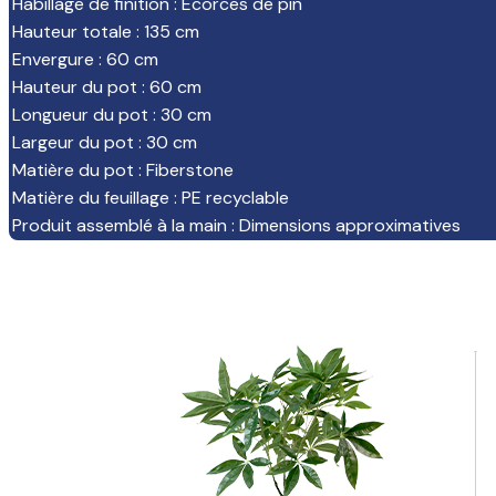
Habillage de finition
:
Ecorces de pin
Hauteur totale
:
135 cm
Envergure
:
60 cm
Hauteur du pot
:
60 cm
Longueur du pot
:
30 cm
Largeur du pot
:
30 cm
Matière du pot
:
Fiberstone
Matière du feuillage
:
PE recyclable
Produit assemblé à la main
:
Dimensions approximatives