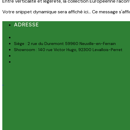
Entre verticalité et légèreté, la collection Européenne racon
Votre snippet dynamique sera affiché ici... Ce message s'affich
ADRESSE
Siège : 2 rue du Duremont 59960 Neuville-en-Ferrain
Showroom : 140 rue Victor Hugo, 92300 Levallois-Perret