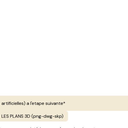
 artificielles) a l'etape suivante*
LES PLANS 3D (png-dwg-skp)