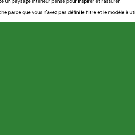
te un paysage intérieur pensé pour inspirer et rassurer.
e parce que vous n'avez pas défini le filtre et le modèle à util