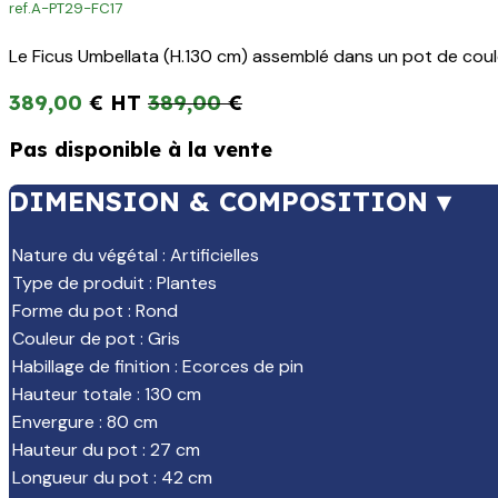
ref.
A-PT29-FC17
Le Ficus Umbellata (H.130 cm) assemblé dans un pot de couleur
389,00
€
389,00
€
Pas disponible à la vente
DIMENSION & COMPOSITION ▾
Nature du végétal
:
Artificielles
Type de produit
:
Plantes
Forme du pot
:
Rond
Couleur de pot
:
Gris
Habillage de finition
:
Ecorces de pin
Hauteur totale
:
130 cm
Envergure
:
80 cm
Hauteur du pot
:
27 cm
Longueur du pot
:
42 cm