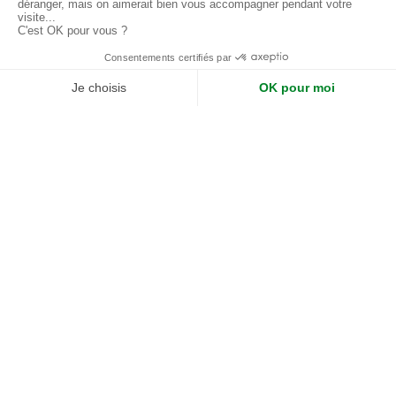
Retour à l'e-shop
Prix publics - Remise de 40% à intégrer manuellement
Tous les produits
Le Bananier - Cylindre Haut Blanc - Artificiel
Le Bananier - Cylindre Haut Blanc
- Artificiel
ref.
A-PT3-FB18
Le Bananier (H.220 cm) assemblé dans un pot cylindrique
haut blanc, en Fiberstone (L. 30 cm x l. 30 cm x h. 60 cm).
L'habillage de finition est en écorces de pin.
479,00
€
479,00
€
Pas disponible à la vente