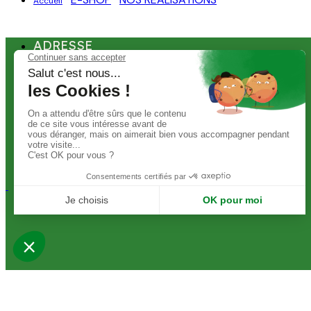
Accueil
ADRESSE
Siège : 2 rue du Duremont 59960 Neuville-en-Ferrain
Showroom : 140 rue Victor Hugo, 92300 Levallois-Perret