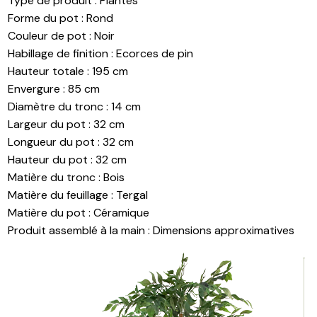
Type de produit
:
Plantes
Forme du pot
:
Rond
Couleur de pot
:
Noir
Habillage de finition
:
Ecorces de pin
Hauteur totale
:
195 cm
Envergure
:
85 cm
Diamètre du tronc
:
14 cm
Largeur du pot
:
32 cm
Longueur du pot
:
32 cm
Hauteur du pot
:
32 cm
Matière du tronc
:
Bois
Matière du feuillage
:
Tergal
Matière du pot
:
Céramique
Produit assemblé à la main
:
Dimensions approximatives