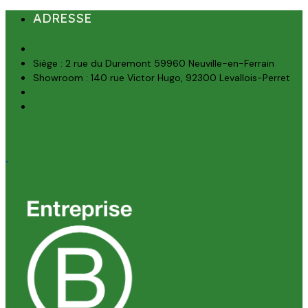
ADRESSE
Siège : 2 rue du Duremont 59960 Neuville-en-Ferrain
Showroom : 140 rue Victor Hugo, 92300 Levallois-Perret