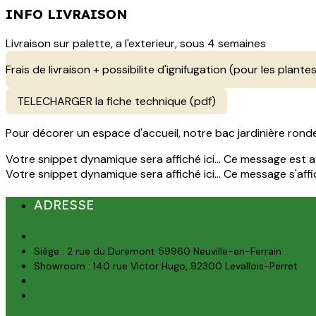
INFO LIVRAISON
Livraison sur palette, a l'exterieur, sous 4 semaines
Frais de livraison + possibilite d'ignifugation (pour les plantes
TELECHARGER la fiche technique (pdf)
Pour décorer un espace d'accueil, notre bac jardinière rond
Votre snippet dynamique sera affiché ici... Ce message est aff
Votre snippet dynamique sera affiché ici... Ce message s'affich
ADRESSE
Siège : 2 rue du Duremont 59960 Neuville-en-Ferrain
Showroom : 140 rue Victor Hugo, 92300 Levallois-Perret