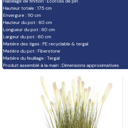
Habillage de finition
:
Ecorces de pin
Hauteur totale
:
175 cm
Envergure
:
110 cm
Hauteur du pot
:
60 cm
Longueur du pot
:
60 cm
Largeur du pot
:
60 cm
Matière des tiges
:
PE recyclable & tergal
Matière du pot
:
Fiberstone
Matière du feuillage
:
Tergal
Produit assemblé à la main
:
Dimensions approximatives