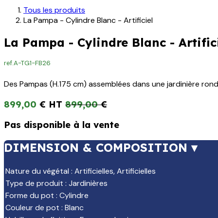
Tous les produits
La Pampa - Cylindre Blanc - Artificiel
La Pampa - Cylindre Blanc - Artific
ref.
A-TG1-FB26
Des Pampas (H.175 cm) assemblées dans une jardinière ronde b
899,00
€
899,00
€
Pas disponible à la vente
DIMENSION & COMPOSITION ▾
Nature du végétal
:
Artificielles
,
Artificielles
Type de produit
:
Jardinières
Forme du pot
:
Cylindre
Couleur de pot
:
Blanc