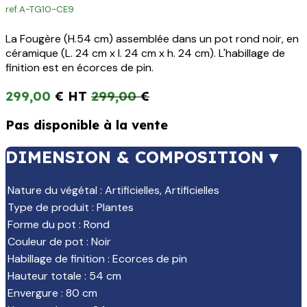
ref.
A-TG10-CE9
La Fougère (H.54 cm) assemblée dans un pot rond noir, en
céramique (L. 24 cm x l. 24 cm x h. 24 cm). L'habillage de
finition est en écorces de pin.
299,00
€
299,00
€
Pas disponible à la vente
DIMENSION & COMPOSITION ▾
Nature du végétal
:
Artificielles
,
Artificielles
Type de produit
:
Plantes
Forme du pot
:
Rond
Couleur de pot
:
Noir
Habillage de finition
:
Ecorces de pin
Hauteur totale
:
54 cm
Envergure
:
80 cm