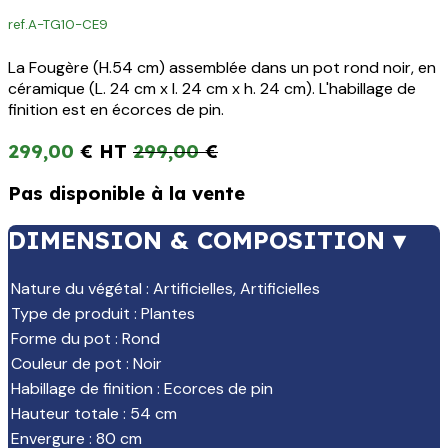
ref.
A-TG10-CE9
La Fougère (H.54 cm) assemblée dans un pot rond noir, en
céramique (L. 24 cm x l. 24 cm x h. 24 cm). L'habillage de
finition est en écorces de pin.
299,00
€
299,00
€
Pas disponible à la vente
DIMENSION & COMPOSITION ▾
Nature du végétal
:
Artificielles
,
Artificielles
Type de produit
:
Plantes
Forme du pot
:
Rond
Couleur de pot
:
Noir
Habillage de finition
:
Ecorces de pin
Hauteur totale
:
54 cm
Envergure
:
80 cm