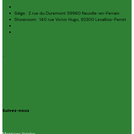
Siège : 2 rue du Duremont 59960 Neuville-en-Ferrain
Showroom : 140 rue Victor Hugo, 92300 Levallois-Perret
Suivez-nous
Mentions légales