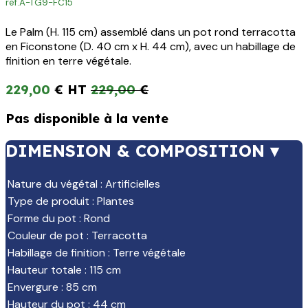
ref.
A-TG9-FC15
Le Palm (H. 115 cm) assemblé dans un pot rond terracotta
en Ficonstone (D. 40 cm x H. 44 cm), avec un habillage de
finition en terre végétale.
229,00
€
229,00
€
Pas disponible à la vente
DIMENSION & COMPOSITION ▾
Nature du végétal
:
Artificielles
Type de produit
:
Plantes
Forme du pot
:
Rond
Couleur de pot
:
Terracotta
Habillage de finition
:
Terre végétale
Hauteur totale
:
115 cm
Envergure
:
85 cm
Hauteur du pot
:
44 cm