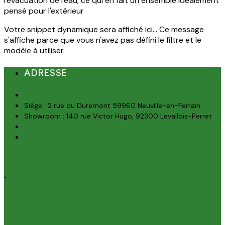
l'évacuation de l'eau, ce qui en fait un ensemble idéalement
pensé pour l'extérieur
Votre snippet dynamique sera affiché ici... Ce message
s'affiche parce que vous n'avez pas défini le filtre et le
modèle à utiliser.
ADRESSE
Siège : 2 rue du Duremont 59960 Neuville-en-Ferrain
Showroom : 140 rue Victor Hugo, 92300 Levallois-Perret