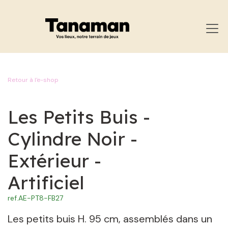
SE RENDRE AU CONTENU
Retour à l'e-shop
Les Petits Buis -
Cylindre Noir -
Extérieur -
Artificiel
ref.
AE-PT8-FB27
Les petits buis H. 95 cm, assemblés dans un