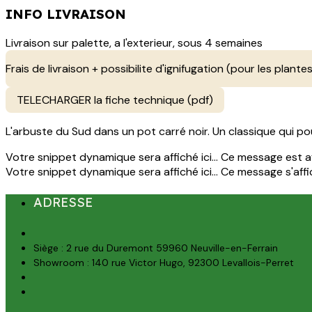
INFO LIVRAISON
Livraison sur palette, a l'exterieur, sous 4 semaines
Frais de livraison + possibilite d'ignifugation (pour les plantes
TELECHARGER la fiche technique (pdf)
L'arbuste du Sud dans un pot carré noir. Un classique qui po
Votre snippet dynamique sera affiché ici... Ce message est aff
Votre snippet dynamique sera affiché ici... Ce message s'affich
ADRESSE
Siège : 2 rue du Duremont 59960 Neuville-en-Ferrain
Showroom : 140 rue Victor Hugo, 92300 Levallois-Perret