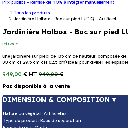
Prix publics - Remise de 40% à intégrer manuellement
Tous les produits
Jardinière Holbox - Bac sur pied LUDIQ - Artificiel
Jardinière Holbox - Bac sur pied LU
ref.
Code
Une jardinière sur pied, de 185 cm de hauteur, composée de 
80 cm x l. 29,5 cm x H. 82,5 cm) idéal pour diviser les espace
949,00
€
949,00
€
Pas disponible à la vente
DIMENSION & COMPOSITION ▾
Nature du végétal
:
Artificielles
Type de produit
:
Bacs de séparation
Forme du pot
:
Ovale