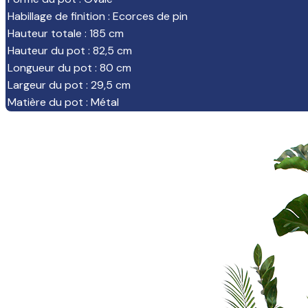
Habillage de finition
:
Ecorces de pin
Hauteur totale
:
185 cm
Hauteur du pot
:
82,5 cm
Longueur du pot
:
80 cm
Largeur du pot
:
29,5 cm
Matière du pot
:
Métal