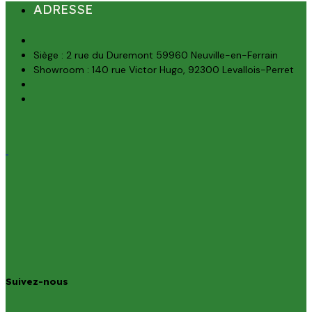
ADRESSE
Siège : 2 rue du Duremont 59960 Neuville-en-Ferrain
Showroom : 140 rue Victor Hugo, 92300 Levallois-Perret
Suivez-nous