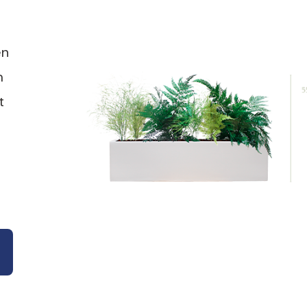
en
m
t