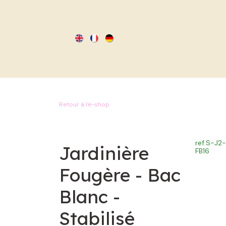
SE RENDRE AU CONTENU
Retour à l'e-shop
ref.
S-J2
Jardinière
FB16
Fougère - Bac
Blanc -
Stabilisé