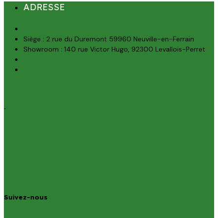
ADRESSE
Siège : 2 rue du Duremont 59960 Neuville-en-Ferrain
Showroom : 140 rue Victor Hugo, 92300 Levallois-Perret
Suivez-nous