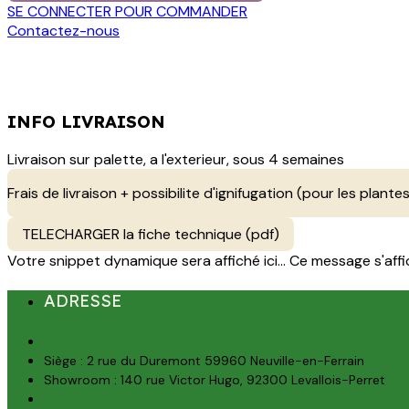
SE CONNECTER POUR COMMANDER
Contactez-nous
INFO LIVRAISON
Livraison sur palette, a l'exterieur, sous 4 semaines
Frais de livraison + possibilite d'ignifugation (pour les plantes
TELECHARGER la fiche technique (pdf)
Votre snippet dynamique sera affiché ici... Ce message s'affich
ADRESSE
Siège : 2 rue du Duremont 59960 Neuville-en-Ferrain
Showroom : 140 rue Victor Hugo, 92300 Levallois-Perret