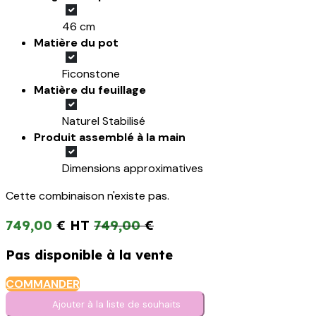
46 cm
Matière du pot
Ficonstone
Matière du feuillage
Naturel Stabilisé
Produit assemblé à la main
Dimensions approximatives
Cette combinaison n'existe pas.
749,00
€
749,00
€
Pas disponible à la vente
COMMANDER
Ajouter à la liste de s​o​uh​aits