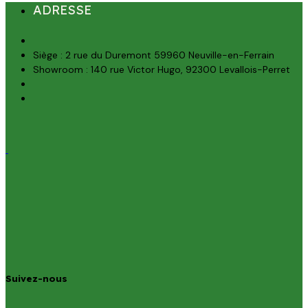
ADRESSE
Siège : 2 rue du Duremont 59960 Neuville-en-Ferrain
Showroom : 140 rue Victor Hugo, 92300 Levallois-Perret
Suivez-nous