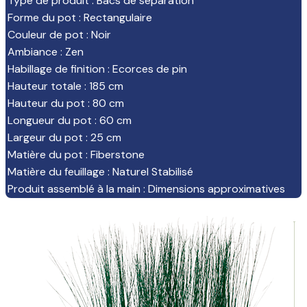
Type de produit
:
Bacs de séparation
Forme du pot
:
Rectangulaire
Couleur de pot
:
Noir
Ambiance
:
Zen
Habillage de finition
:
Ecorces de pin
Hauteur totale
:
185 cm
Hauteur du pot
:
80 cm
Longueur du pot
:
60 cm
Largeur du pot
:
25 cm
Matière du pot
:
Fiberstone
Matière du feuillage
:
Naturel Stabilisé
Produit assemblé à la main
:
Dimensions approximatives