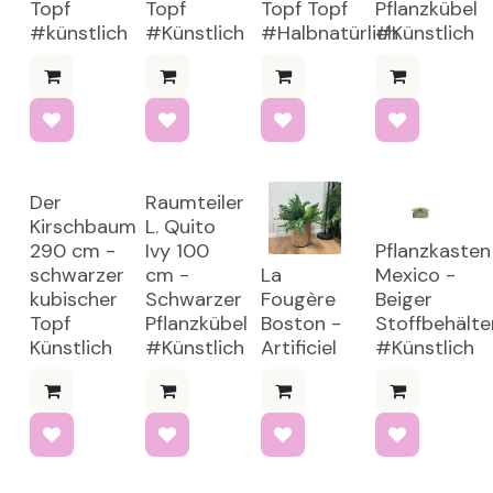
Topf
Topf
Topf Topf
Pflanzkübel
#künstlich
#Künstlich
#Halbnatürlich
#Künstlich
Der
Raumteiler
Kirschbaum
L. Quito
290 cm -
Ivy 100
Pflanzkasten
schwarzer
cm -
La
Mexico -
kubischer
Schwarzer
Fougère
Beiger
Topf
Pflanzkübel
Boston -
Stoffbehälte
Künstlich
#Künstlich
Artificiel
#Künstlich