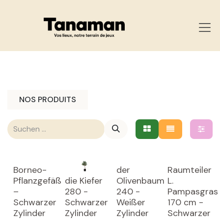
ZUM INHALT SPRINGEN
NOS PRODUITS
Borneo-
der
Raumteiler
Pflanzgefäß
die Kiefer
Olivenbaum
L.
–
280 -
240 -
Pampasgras
Schwarzer
Schwarzer
Weißer
170 cm -
Zylinder
Zylinder
Zylinder
Schwarzer