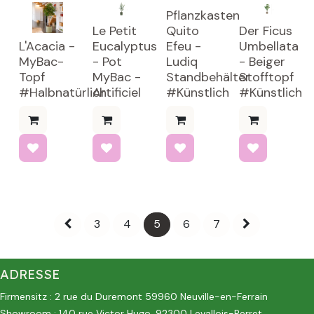
Pflanzkasten
Le Petit
Quito
Der Ficus
L'Acacia -
Eucalyptus
Efeu -
Umbellata
MyBac-
- Pot
Ludiq
- Beiger
Topf
MyBac -
Standbehälter
Stofftopf
#Halbnatürlich
Artificiel
#Künstlich
#Künstlich
3
4
5
6
7
ADRESSE
Firmensitz : 2 rue du Duremont 59960 Neuville-en-Ferrain
Showroom : 140 rue Victor Hugo, 92300 Levallois-Perret