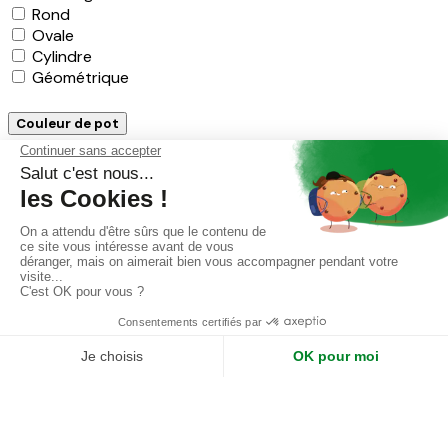
Rond
Ovale
Cylindre
Géométrique
Couleur de pot
Beige
Blanc
Marron
Noir
Terracotta
Gris
Transparent
Rosé
Rose
Menthe