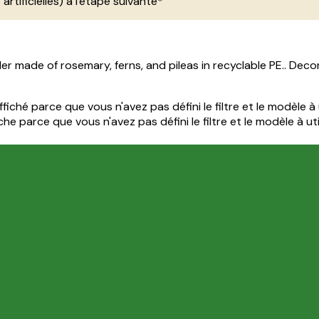
 artificielles) a l'etape suivante*
er made of rosemary, ferns, and pileas in recyclable PE.. Decor
iché parce que vous n'avez pas défini le filtre et le modèle à u
e parce que vous n'avez pas défini le filtre et le modèle à util