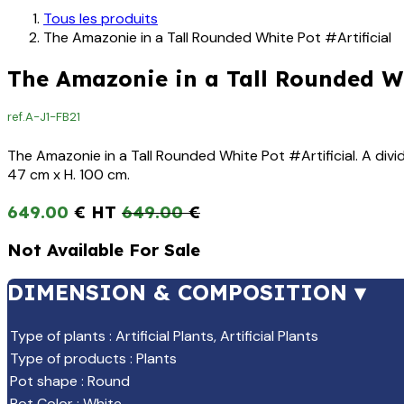
Tous les produits
The Amazonie in a Tall Rounded White Pot #Artificial
The Amazonie in a Tall Rounded Wh
ref.
A-J1-FB21
The Amazonie in a Tall Rounded White Pot #Artificial. A divid
47 cm x H. 100 cm.
649.00
€
649.00
€
Not Available For Sale
DIMENSION & COMPOSITION ▾
Type of plants
:
Artificial Plants
,
Artificial Plants
Type of products
:
Plants
Pot shape
:
Round
Pot Color
:
White