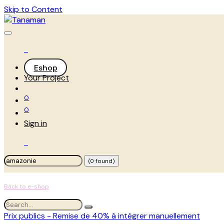
Skip to Content
Eshop
Your Project
0
0
Sign in
(0 found)
Back to e-shop
Prix publics - Remise de 40% à intégrer manuellement