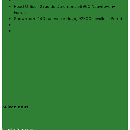
Head Office : 2 rue du Duremont 59960 Neuville-en-
Ferrain
Showroom : 140 rue Victor Hugo, 92300 Levallois-Perret
Suivez-nous
Legal information