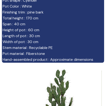
Pot shape
:
Cylinder
Pot Color
:
White
Finishing trim
:
pine bark
Total height
:
170 cm
Span
:
40 cm
Height of pot
:
60 cm
Length of pot
:
30 cm
Width of pot
:
30 cm
Stem material
:
Recyclable PE
Pot material
:
Fiberstone
Hand-assembled product
:
Approximate dimensions