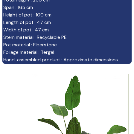
Span
:
165 cm
Height of pot
:
100 cm
Length of pot
:
47 cm
Width of pot
:
47 cm
Stem material
:
Recyclable PE
Pot material
:
Fiberstone
Foliage material
:
Tergal
Hand-assembled product
:
Approximate dimensions