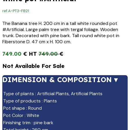
ref.
A-PT3-FB21
The Banana tree H. 200 cm in a tall white rounded pot
#Artificial. Large palm tree with tergal foliage. Wooden
trunk. Decorated with pine bark. Tall round white pot in
Fiberstone D. 47 cm x H. 100 cm.
749.00
€
749.00
€
Not Available For Sale
DIMENSION & COMPOSITION ▾
Type of plants
:
Artificial Plants
,
Artificial Plants
Type of products
:
Plants
Pot shape
:
Round
Pot Color
:
White
Finishing trim
:
pine bark
Total height
:
260 cm