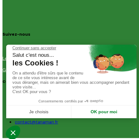
Suivez-nous
Legal information
General Terms and condition of sales
© 2025 Tanaman
CONTACT
+33 9 73 89 26 30
contact@tanaman.fr