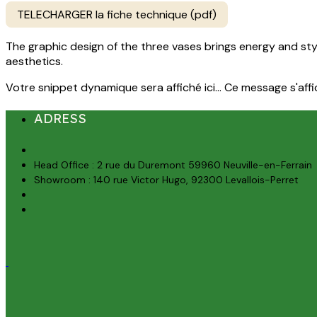
TELECHARGER la fiche technique (pdf)
The graphic design of the three vases brings energy and sty
aesthetics.
Votre snippet dynamique sera affiché ici... Ce message s'affich
ADRESS
Head Office : 2 rue du Duremont 59960 Neuville-en-Ferrain
Showroom : 140 rue Victor Hugo, 92300 Levallois-Perret