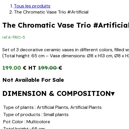
Tous les produits
The Chromatic Vase Trio #Artificial
The Chromatic Vase Trio #Artificia
ref.
A-TRIO-5
Set of 3 decorative ceramic vases in different colors, fille
(Total height: 65 cm – Vase dimensions: Ø8 x H13 cm, Ø8 x 
199.00
€
199.00
€
Not Available For Sale
DIMENSION & COMPOSITION▾
Type of plants
:
Artificial Plants
,
Artificial Plants
Type of products
:
Small plants
Pot Color
:
Multicolore
Total height
:
65 cm