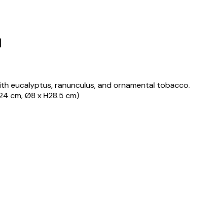
l
d with eucalyptus, ranunculus, and ornamental tobacco.
H24 cm, Ø8 x H28.5 cm)