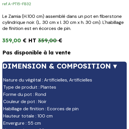
ref.
A-PT15-FB32
Le Zamia (H.100 cm) assemblé dans un pot en fiberstone
cylindrique noir. (L. 30 cm x l. 30 cm x h. 30 cm). L'habillage
de finition est en écorces de pin.
359,00
€
359,00
€
Pas disponible à la vente
DIMENSION & COMPOSITION ▾
Nature du végétal
:
Artificielles
,
Artificielles
Type de produit
:
Plantes
Forme du pot
:
Rond
Couleur de pot
:
Noir
Habillage de finition
:
Ecorces de pin
Hauteur totale
:
100 cm
Envergure
:
55 cm