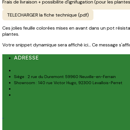
Frais de livraison + possibilite d'ignifugation (pour les plantes
TELECHARGER la fiche technique (pdf)
Ces jolies feuille colorées mises en avant dans un pot rési
plantes.
Votre snippet dynamique sera affiché ici... Ce message s'affich
ADRESSE
Siège : 2 rue du Duremont 59960 Neuville-en-Ferrain
Showroom : 140 rue Victor Hugo, 92300 Levallois-Perret