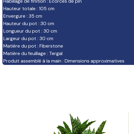
Habillage de finition
:
Ecorces de pin
Hauteur totale
:
105 cm
Envergure
:
35 cm
Hauteur du pot
:
30 cm
Longueur du pot
:
30 cm
Largeur du pot
:
30 cm
Matière du pot
:
Fiberstone
Matière du feuillage
:
Tergal
Produit assemblé à la main
:
Dimensions approximatives