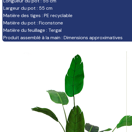
Longueur du pot
:
55 cm
Largeur du pot
:
55 cm
Matière des tiges
:
PE recyclable
Matière du pot
:
Ficonstone
Matière du feuillage
:
Tergal
Produit assemblé à la main
:
Dimensions approximatives