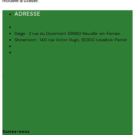
modèle à utiliser.
ADRESSE
Siège : 2 rue du Duremont 59960 Neuville-en-Ferrain
Showroom : 140 rue Victor Hugo, 92300 Levallois-Perret
Suivez-nous