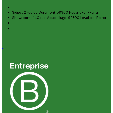
Siège : 2 rue du Duremont 59960 Neuville-en-Ferrain
Showroom : 140 rue Victor Hugo, 92300 Levallois-Perret