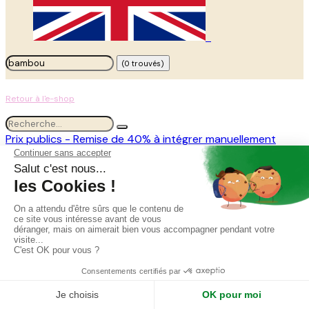
(0 trouvés)
Retour à l'e-shop
Prix publics - Remise de 40% à intégrer manuellement
Tous les produits
Ignifugation Jardinière Bambous Encastrable -
Artificiel
Ignifugation Jardinière Bambous
Encastrable - Artificiel
ref.
M1-A-TG4-ENC
160,00
€
160,00
€