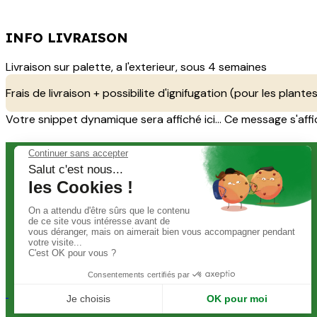
INFO LIVRAISON
Livraison sur palette, a l'exterieur, sous 4 semaines
Frais de livraison + possibilite d'ignifugation (pour les plantes
Votre snippet dynamique sera affiché ici... Ce message s'affich
ADRESSE
Siège : 2 rue du Duremont 59960 Neuville-en-Ferrain
Showroom : 140 rue Victor Hugo, 92300 Levallois-Perret