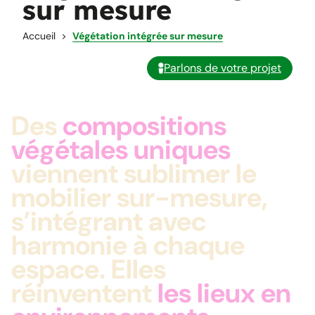
sur mesure
Accueil
Végétation intégrée sur mesure
Parlons de votre projet
Des
compositions
végétales uniques
viennent sublimer le
mobilier sur-mesure,
s’intégrant avec
harmonie à chaque
espace. Elles
réinventent
les lieux en