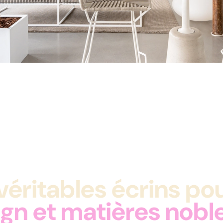
ritables écrins pou
gn et matières nobl