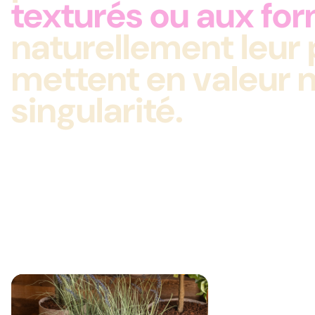
texturés ou aux fo
naturellement leur
mettent en valeur n
singularité.