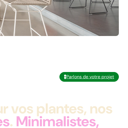
Parlons de votre projet
r vos plantes, nos
es
.
Minimalistes,