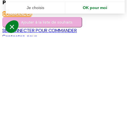
COMMANDER
Ajouter à la liste de s​o​uh​aits
SE CONNECTER POUR COMMANDER
Contactez-nous
INFO LIVRAISON
Livraison sur palette, a l'exterieur, sous 4 semaines
Frais de livraison + possibilite d'ignifugation (pour les plantes
Votre snippet dynamique sera affiché ici... Ce message s'affich
ADRESSE
Siège : 2 rue du Duremont 59960 Neuville-en-Ferrain